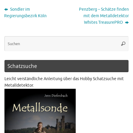
Sondler im
Penzberg – Schätze finden
Regierungsbezirk Köln
mit dem Metalldetektor
Whites TreasurePRO
Schatzsuche
Leicht verständliche Anleitung über das Hobby Schatzsuche mit
Metalldetektor.