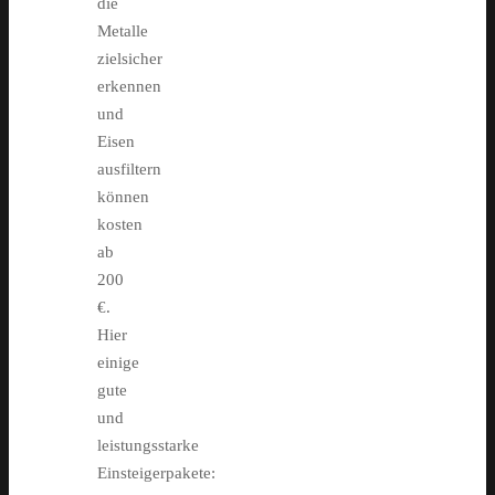
die
Metalle
zielsicher
erkennen
und
Eisen
ausfiltern
können
kosten
ab
200
€.
Hier
einige
gute
und
leistungsstarke
Einsteigerpakete: