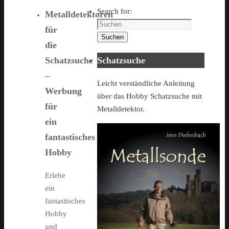
Search for:
Metalldetektoren
für
Suchen
die
Schatzsuche
Schatzsuche
–
Leicht verständliche Anleitung
Werbung
über das Hobby Schatzsuche mit
für
Metalldetektor.
ein
fantastisches
Hobby
Erlebe
ein
fantastisches
Hobby
und