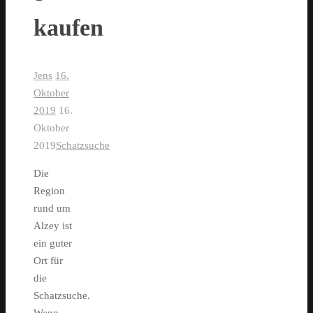
kaufen
Jens
16.
Oktober
2019
16.
Oktober
2019
Schatzsuche
Die
Region
rund um
Alzey ist
ein guter
Ort für
die
Schatzsuche.