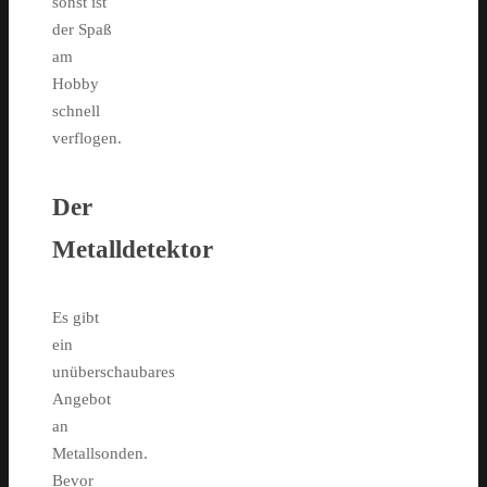
sonst ist
der Spaß
am
Hobby
schnell
verflogen.
Der
Metalldetektor
Es gibt
ein
unüberschaubares
Angebot
an
Metallsonden.
Bevor