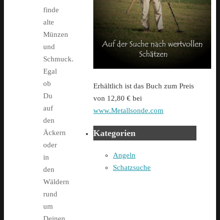
finde
alte
Münzen
und
Schmuck.
Egal
ob
Erhältlich ist das Buch zum Preis
Du
von 12,80 € bei
auf
www.Metallsonde.com
den
Kategorien
Äckern
oder
Angeln
in
Schatzsuche
den
Wäldern
rund
um
Deinen