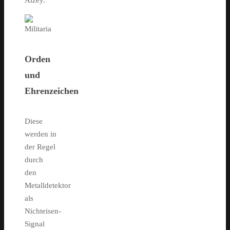
Alzey.
Orden
und
Ehrenzeichen
Diese
werden in
der Regel
durch
den
Metalldetektor
als
Nichteisen-
Signal