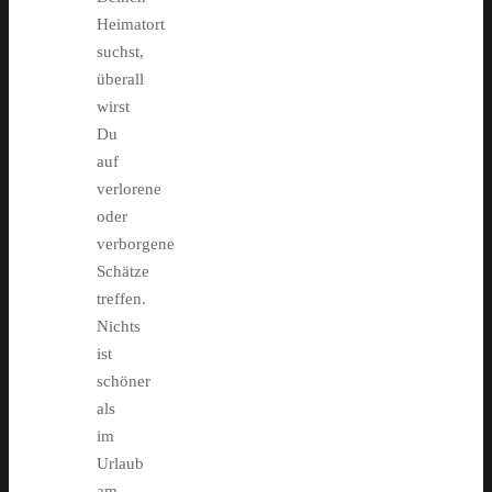
Heimatort
suchst,
überall
wirst
Du
auf
verlorene
oder
verborgene
Schätze
treffen.
Nichts
ist
schöner
als
im
Urlaub
am