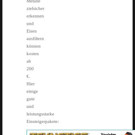
Metalle
zielsicher
erkennen
und
Eisen
ausfiltern
können
kosten
ab
200
€.
Hier
einige
gute
und
leistungsstarke
Einsteigerpakete: