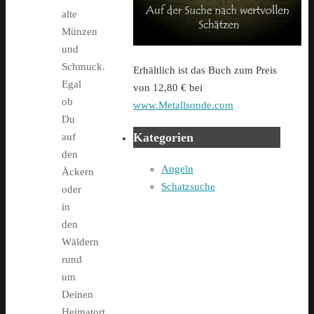
alte
Münzen
und
Schmuck.
Erhältlich ist das Buch zum Preis
Egal
von 12,80 € bei
ob
www.Metallsonde.com
Du
Kategorien
auf
den
Angeln
Äckern
Schatzsuche
oder
in
den
Wäldern
rund
um
Deinen
Heimatort