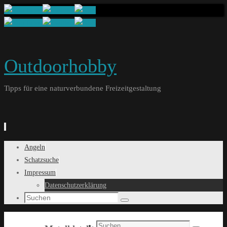
Outdoorhobby
Tipps für eine naturverbundene Freizeitgestaltung
Springe
Angeln
zum
Schatzsuche
Inhalt
Impressum
Datenschutzerklärung
Search
Suchen
for:
Search