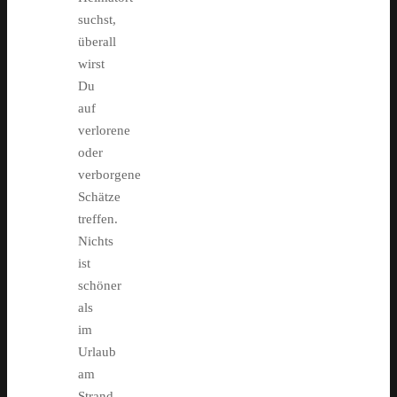
suchst,
überall
wirst
Du
auf
verlorene
oder
verborgene
Schätze
treffen.
Nichts
ist
schöner
als
im
Urlaub
am
Strand