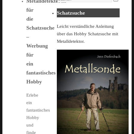
Metalldetektoren
Suchen
for:
für
Schatzsuche
die
Leicht verständliche Anleitung
Schatzsuche
über das Hobby Schatzsuche mit
–
Metalldetektor.
Werbung
für
ein
fantastisches
Hobby
Erlebe
ein
fantastisches
Hobby
und
finde