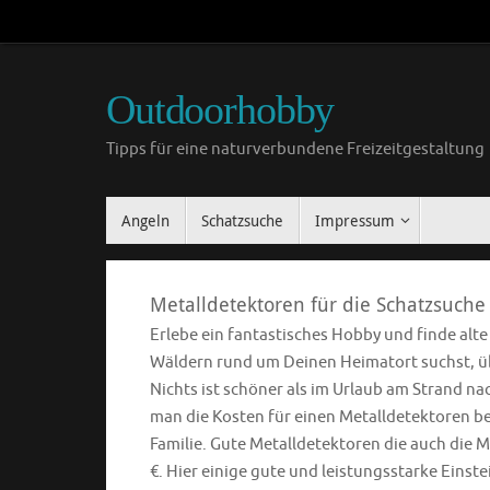
Outdoorhobby
Tipps für eine naturverbundene Freizeitgestaltung
Angeln
Schatzsuche
Impressum
Metalldetektoren für die Schatzsuche
Erlebe ein fantastisches Hobby und finde alt
Wäldern rund um Deinen Heimatort suchst, übe
Nichts ist schöner als im Urlaub am Strand n
man die Kosten für einen Metalldetektoren ber
Familie. Gute Metalldetektoren die auch die M
€. Hier einige gute und leistungsstarke Einst