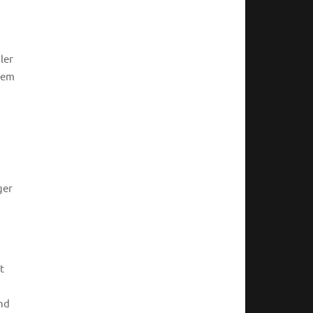
ler
inem
ger
t
nd