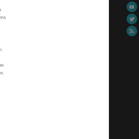
n
ens
n
ei
n.