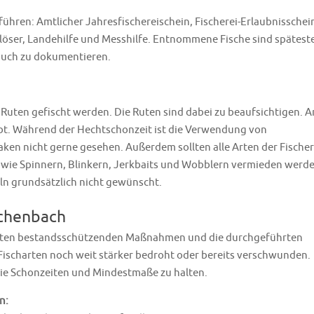
hren: Amtlicher Jahresfischereischein, Fischerei-Erlaubnisschei
öser, Landehilfe und Messhilfe. Entnommene Fische sind spätest
buch zu dokumentieren.
 Ruten gefischt werden. Die Ruten sind dabei zu beaufsichtigen. A
laubt. Während der Hechtschonzeit ist die Verwendung von
n nicht gerne gesehen. Außerdem sollten alle Arten der Fischer
owie Spinnern, Blinkern, Jerkbaits und Wobblern vermieden werde
ln grundsätzlich nicht gewünscht.
ichenbach
hrten bestandsschützenden Maßnahmen und die durchgeführten
ischarten noch weit stärker bedroht oder bereits verschwunden.
die Schonzeiten und Mindestmaße zu halten.
n: