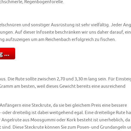
achschmerle, Regenbogenforelle.
lschnüren und sonstiger Ausrüstung ist sehr vielfältig. Jeder Ang
rungen. Auf dieser Infoseite beschränken wir uns daher darauf, e
g aufzuzeigen um am Reichenbach erfolgreich zu fischen.
s. Die Rute sollte zwischen 2,70 und 3,30 m lang sein. Für Einstei
0 Gramm am besten, weil dieses Gewicht bereits eine ausreichend
nfängern eine Steckrute, da sie bei gleichem Preis eine bessere
 oder dreiteilig ist dabei weitgehend egal. Eine dreiteilige Rute ha
der Angelrute aus Moosgummi oder Kork besteht ist unerheblich, da
t sind. Diese Steckrute können Sie zum Posen- und Grundangeln u