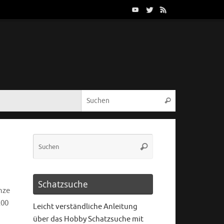
Schatzsuche
nze
200
Leicht verständliche Anleitung
über das Hobby Schatzsuche mit