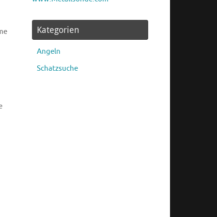
Kategorien
hme
Angeln
Schatzsuche
e