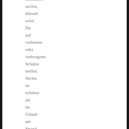
suchst,
überall
wirst
Du
auf
verlorene
oder
verborgene
Schätze
treffen.
Nichts
ist
schöner
als
im
Urlaub
am
Strand