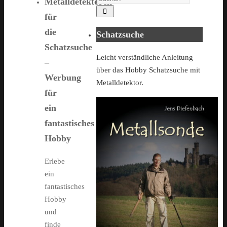
Metalldetektoren
Suchen
for:
für
die
Schatzsuche
Schatzsuche
Leicht verständliche Anleitung
–
über das Hobby Schatzsuche mit
Werbung
Metalldetektor.
für
ein
fantastisches
Hobby
Erlebe
ein
fantastisches
Hobby
und
finde