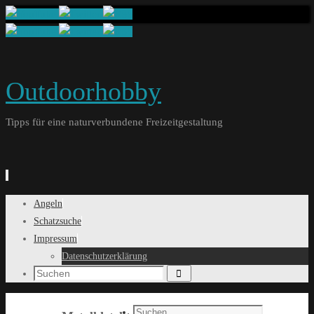
Outdoorhobby
Tipps für eine naturverbundene Freizeitgestaltung
Springe
Angeln
zum
Schatzsuche
Inhalt
Impressum
Datenschutzerklärung
Suchen
Search
for:
Search