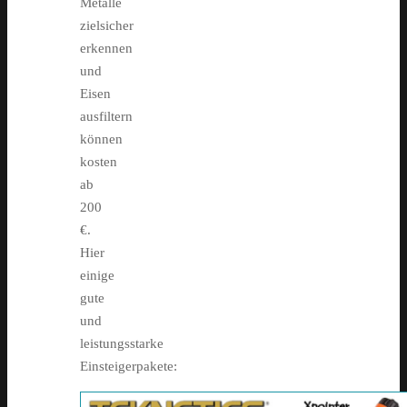
Metalle
zielsicher
erkennen
und
Eisen
ausfiltern
können
kosten
ab
200
€.
Hier
einige
gute
und
leistungsstarke
Einsteigerpakete: