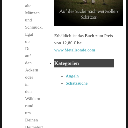
alte
Münzen
und
Schmuck.
Egal
Erhältlich ist das Buch zum Preis
ob
von 12,80 € bei
Du
www.Metallsonde.com
auf
Kategorien
den
Äckern
Angeln
oder
Schatzsuche
in
den
Wäldern
rund
um
Deinen
Heimatort