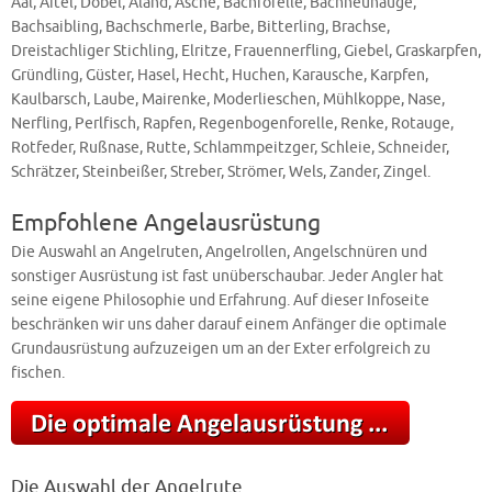
Aal, Aitel, Döbel, Aland, Äsche, Bachforelle, Bachneunauge,
Bachsaibling, Bachschmerle, Barbe, Bitterling, Brachse,
Dreistachliger Stichling, Elritze, Frauennerfling, Giebel, Graskarpfen,
Gründling, Güster, Hasel, Hecht, Huchen, Karausche, Karpfen,
Kaulbarsch, Laube, Mairenke, Moderlieschen, Mühlkoppe, Nase,
Nerfling, Perlfisch, Rapfen, Regenbogenforelle, Renke, Rotauge,
Rotfeder, Rußnase, Rutte, Schlammpeitzger, Schleie, Schneider,
Schrätzer, Steinbeißer, Streber, Strömer, Wels, Zander, Zingel.
Empfohlene Angelausrüstung
Die Auswahl an Angelruten, Angelrollen, Angelschnüren und
sonstiger Ausrüstung ist fast unüberschaubar. Jeder Angler hat
seine eigene Philosophie und Erfahrung. Auf dieser Infoseite
beschränken wir uns daher darauf einem Anfänger die optimale
Grundausrüstung aufzuzeigen um an der Exter erfolgreich zu
fischen.
Die Auswahl der Angelrute