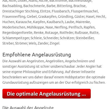
Aal, Aitel, Döbel, Aland, Äsche, Bachforelle, Bachneunauge,
Bachsaibling, Bachschmerle, Barbe, Bitterling, Brachse,
Dreistachliger Stichling, Elritze, Flussbarsch, Flussperlmuschel,
Frauennerfling, Giebel, Graskarpfen, Gründling, Güster, Hasel, Hecht,
Huchen, Karausche, Karpfen, Kaulbarsch, Laube, Mairenke,
Moderlieschen, Mühlkoppe, Nase, Nerfling, Perlfisch, Rapfen,
Regenbogenforelle, Renke, Rotauge, Rotfeder, Rußnase, Rutte,
Schlammpeitzger, Schleie, Schneider, Schrätzer, Steinbeißer,
Streber, Strömer, Wels, Zander, Zingel.
Empfohlene Angelausrüstung
Die Auswahl an Angelruten, Angelrollen, Angelschnüren und
sonstiger Ausrüstung ist schier unüberschaubar. Jeder Angler hat
seine eigene Philosophie und Erfahrung. Auf dieser Infoseite
beschränken wir uns daher darauf einem Hobbystarter die optimale
Grundausrüstung aufzuzeigen um an der Our erfolgreich zu fischen.
Die Auswahl der Angelrute