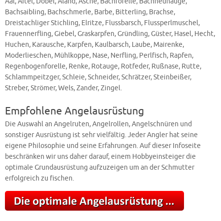
Aal, Aitel, Döbel, Aland, Äsche, Bachforelle, Bachneunauge,
Bachsaibling, Bachschmerle, Barbe, Bitterling, Brachse,
Dreistachliger Stichling, Elritze, Flussbarsch, Flussperlmuschel,
Frauennerfling, Giebel, Graskarpfen, Gründling, Güster, Hasel, Hecht,
Huchen, Karausche, Karpfen, Kaulbarsch, Laube, Mairenke,
Moderlieschen, Mühlkoppe, Nase, Nerfling, Perlfisch, Rapfen,
Regenbogenforelle, Renke, Rotauge, Rotfeder, Rußnase, Rutte,
Schlammpeitzger, Schleie, Schneider, Schrätzer, Steinbeißer,
Streber, Strömer, Wels, Zander, Zingel.
Empfohlene Angelausrüstung
Die Auswahl an Angelruten, Angelrollen, Angelschnüren und
sonstiger Ausrüstung ist sehr vielfältig. Jeder Angler hat seine
eigene Philosophie und seine Erfahrungen. Auf dieser Infoseite
beschränken wir uns daher darauf, einem Hobbyeinsteiger die
optimale Grundausrüstung aufzuzeigen um an der Schmutter
erfolgreich zu fischen.