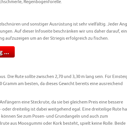
achschmerle, Regenbogenforelle.
lschnüren und sonstiger Ausrüstung ist sehr vielfältig. Jeder Ang
rungen. Auf dieser Infoseite beschränken wir uns daher darauf, e
 aufzuzeigen um an der Striegis erfolgreich zu fischen.
s. Die Rute sollte zwischen 2,70 und 3,30 m lang sein. Für Einstei
40 Gramm am besten, da dieses Gewicht bereits eine ausreichend
nfängern eine Steckrute, da sie bei gleichem Preis eine bessere
 oder dreiteilig ist dabei weitgehend egal. Eine dreiteilige Rute ha
ute können Sie zum Posen- und Grundangeln und auch zum
lrute aus Moosgummi oder Kork besteht, spielt keine Rolle. Beide