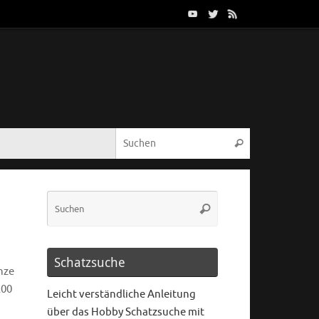
Schatzsuche
nze
200
Leicht verständliche Anleitung
über das Hobby Schatzsuche mit