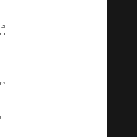
ler
inem
ger
t