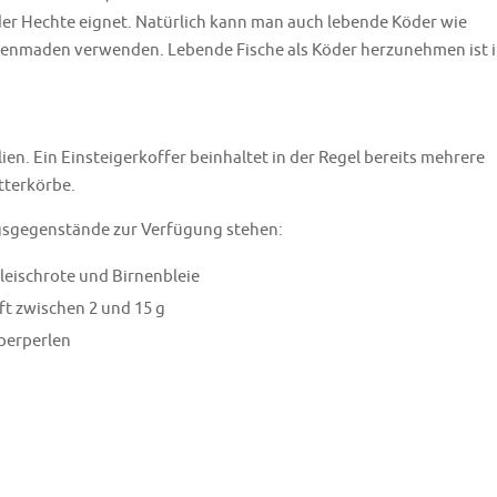
der Hechte eignet. Natürlich kann man auch lebende Köder wie
enmaden verwenden. Lebende Fische als Köder herzunehmen ist 
lien. Ein Einsteigerkoffer beinhaltet in der Regel bereits mehrere
tterkörbe.
gsgegenstände zur Verfügung stehen:
leischrote und Birnenbleie
ft zwischen 2 und 15 g
perperlen