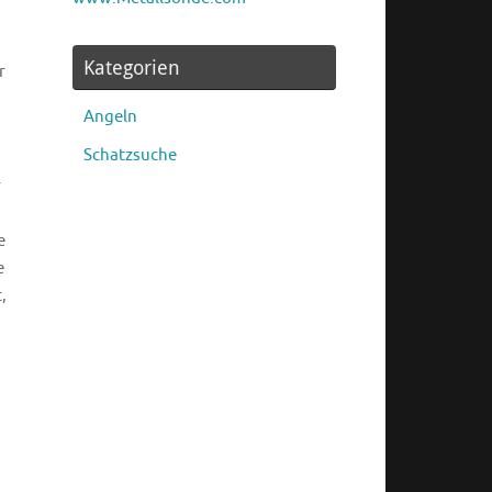
Kategorien
r
Angeln
Schatzsuche
r
e
e
,