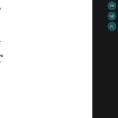
n
r
ei
n.