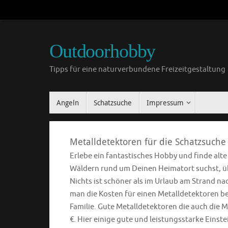
Outdoorhobby
Tipps für eine naturverbundene Freizeitgestaltung
Angeln
Schatzsuche
Impressum
Metalldetektoren für die Schatzsuche
Erlebe ein fantastisches Hobby und finde alt
Wäldern rund um Deinen Heimatort suchst, übe
Nichts ist schöner als im Urlaub am Strand n
man die Kosten für einen Metalldetektoren ber
Familie. Gute Metalldetektoren die auch die M
€. Hier einige gute und leistungsstarke Einst