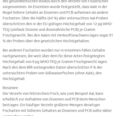
des gesundheitlichen Risikos durch den Verzehr von Flussfischen
vorgenommen. Im Einzelnen wurde festgestellt, dass Aale in der
Regel höhere Gehalte an Dioxinen und PCB aufwiesen als andere
Fischarten. Über die Hälfte (64 %) aller untersuchten Aal-Proben
überschritten den in der EU gültigen Höchstgehalt von 12 pg WHO-
TEQ (umfasst Dioxine und dioxinähnliche PCB) je Gramm
Frischgewicht. Bei den Aalen mit Herkunftsnachweis lagen sogar 91
% der Proben über den gesetzlichen Höchstgehalten.
Bei anderen Fischarten wurden nur in einzelnen Fällen Gehalte
nachgewiesen, die weit über dem für diese Arten festgelegten
Höchstgehalt von 8 pg WHO-TEQ je Gramm Frischgewicht lagen.
Nach den dem BfR vorliegenden Daten überschritten 9 % der
untersuchten Proben von Süßwasserfischen (ohne Aale), den
Höchstgehalt.
Resümee:
Der Verzehr von fettreichem Fisch, wie zum Beispiel Aal, kann
erheblich zur Aufnahme von Dioxinen und PCB beim Menschen
beitragen. Ein häufiger Verzehr größerer Mengen derartiger
Fischarten mit höheren Gehalten an Dioxinen und PCB sollte daher