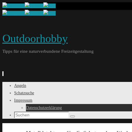
Outdoorhobby
Tipps für eine naturverbundene Freizeitgestaltung
Springe
Angeln
zum
Schatzsuche
Inhalt
Impressum
Datenschutzerklärung
Search
Suchen
for: