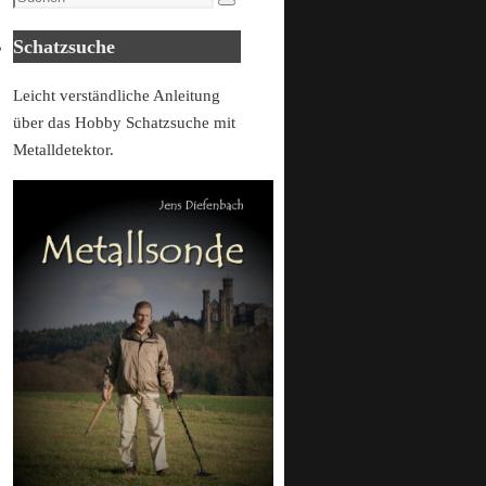
Suchen
for:
Schatzsuche
Leicht verständliche Anleitung
über das Hobby Schatzsuche mit
Metalldetektor.