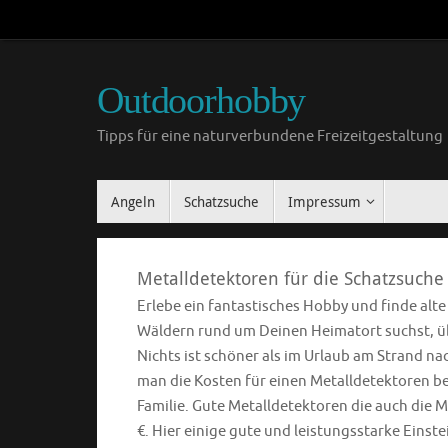
Outdoorhobby
Tipps für eine naturverbundene Freizeitgestaltung
Angeln
Schatzsuche
Impressum
Metalldetektoren für die Schatzsuche
Erlebe ein fantastisches Hobby und finde alt
Wäldern rund um Deinen Heimatort suchst, übe
Nichts ist schöner als im Urlaub am Strand n
man die Kosten für einen Metalldetektoren ber
Familie. Gute Metalldetektoren die auch die M
€. Hier einige gute und leistungsstarke Einst