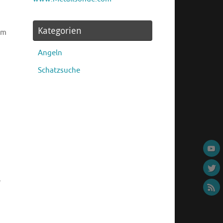
Kategorien
em
Angeln
Schatzsuche
.
“