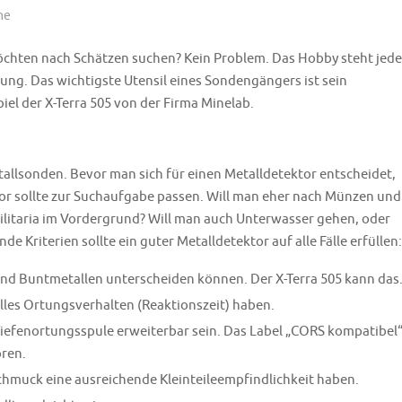
he
öchten nach Schätzen suchen? Kein Problem. Das Hobby steht jed
ung. Das wichtigste Utensil eines Sondengängers ist sein
el der X-Terra 505 von der Firma Minelab.
allsonden. Bevor man sich für einen Metalldetektor entscheidet,
tor sollte zur Suchaufgabe passen. Will man eher nach Münzen und
ilitaria im Vordergrund? Will man auch Unterwasser gehen, oder
e Kriterien sollte ein guter Metalldetektor auf alle Fälle erfüllen:
und Buntmetallen unterscheiden können. Der X-Terra 505 kann das
elles Ortungsverhalten (Reaktionszeit) haben.
Tiefenortungsspule erweiterbar sein. Das Label „CORS kompatibel
ren.
chmuck eine ausreichende Kleinteileempfindlichkeit haben.