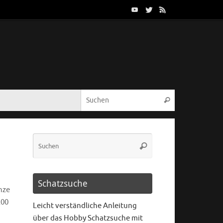
Schatzsuche
nze
200
Leicht verständliche Anleitung
über das Hobby Schatzsuche mit