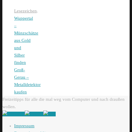
Lesezeichen
.
Wuppertal
–
Münzschätze
aus Gold
und
Silber
finden
Groß-
Gerau –
Metalldetektor
kaufen
Freizeitipps für alle die mal weg vom Computer und nach draußen
wollen.
Impressum