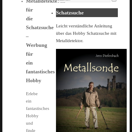
Metalldetektoren
Suchen
for:
für
Schatzsuche
die
Leicht verständliche Anleitung
Schatzsuche
über das Hobby Schatzsuche mit
–
Metalldetektor.
Werbung
für
ein
fantastisches
Hobby
Erlebe
ein
fantastisches
Hobby
und
finde