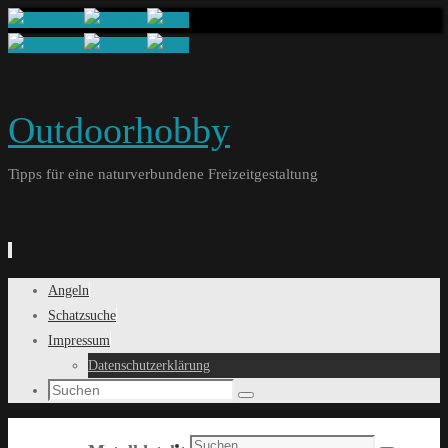
Outdoorhobby
Tipps für eine naturverbundene Freizeitgestaltung
Springe
Angeln
zum
Schatzsuche
Inhalt
Impressum
Datenschutzerklärung
Search
Suchen
for:
Search