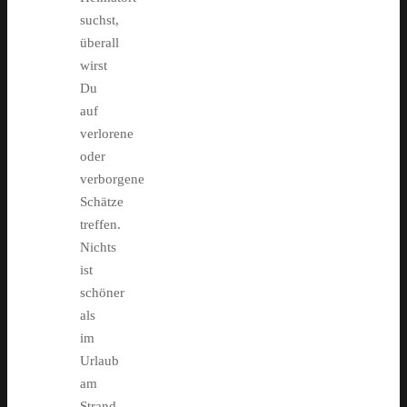
suchst,
überall
wirst
Du
auf
verlorene
oder
verborgene
Schätze
treffen.
Nichts
ist
schöner
als
im
Urlaub
am
Strand