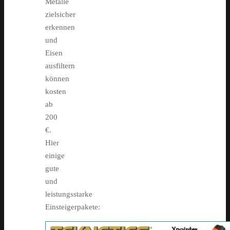
Metalle
zielsicher
erkennen
und
Eisen
ausfiltern
können
kosten
ab
200
€.
Hier
einige
gute
und
leistungsstarke
Einsteigerpakete: