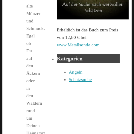
alte
Münzen
und
Schmuck.
Erhältlich ist das Buch zum Preis
Egal
von 12,80 € bei
ob
www.Metallsonde.com
Du
Kategorien
auf
den
Angeln
Äckern
Schatzsuche
oder
in
den
Wäldern
rund
um
Deinen
Heimatort