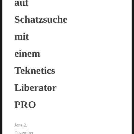
auf
Schatzsuche
mit
einem
Teknetics
Liberator
PRO
Jens
2.
Dezember