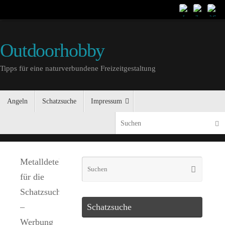
Outdoorhobby
Tipps für eine naturverbundene Freizeitgestaltung
Angeln
Schatzsuche
Impressum
Metalldetektoren
für die
Schatzsuche
–
Schatzsuche
Werbung