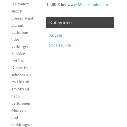
Heimatort
12,80 € bei
www.Metallsonde.com
suchst,
überall wirst
Kategorien
Du auf
verlorene
Angeln
oder
Schatzsuche
verborgene
Schätze
treffen.
Nichts ist
schöner als
im Urlaub
am Strand
nach
verlorenen
Münzen
und
Goldringen