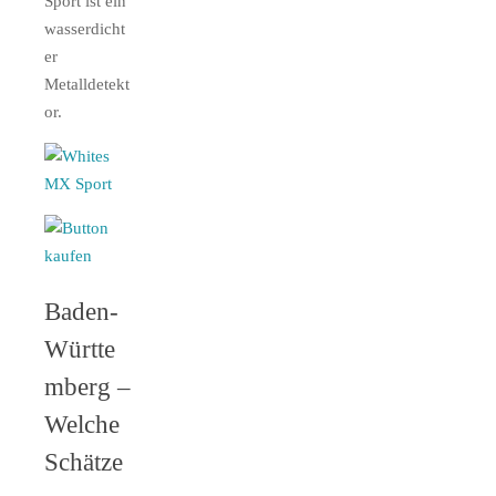
Sport ist ein
wasserdicht
er
Metalldetekt
or.
Baden-
Württe
mberg –
Welche
Schätze