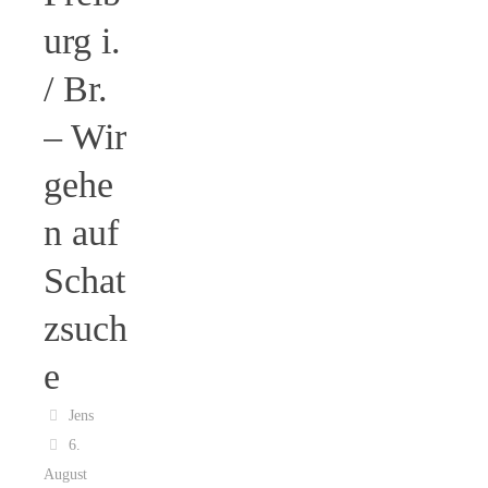
urg i.
/ Br.
– Wir
gehe
n auf
Schat
zsuch
e
Jens
6.
August