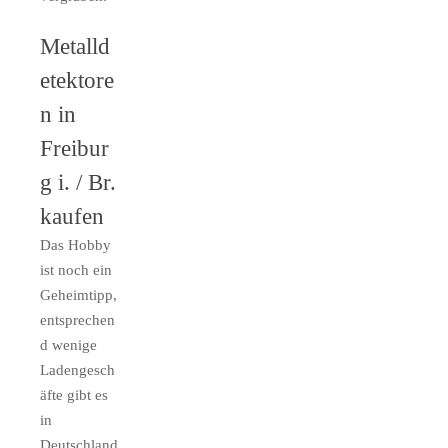
Metalld
etektore
n in
Freibur
g i. / Br.
kaufen
Das Hobby
ist noch ein
Geheimtipp,
entsprechen
d wenige
Ladengesch
äfte gibt es
in
Deutschland