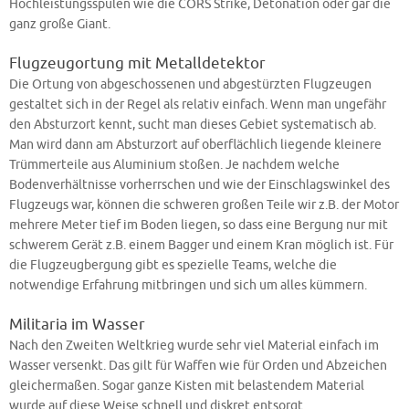
Hochleistungsspulen wie die CORS Strike, Detonation oder gar die
ganz große Giant.
Flugzeugortung mit Metalldetektor
Die Ortung von abgeschossenen und abgestürzten Flugzeugen
gestaltet sich in der Regel als relativ einfach. Wenn man ungefähr
den Absturzort kennt, sucht man dieses Gebiet systematisch ab.
Man wird dann am Absturzort auf oberflächlich liegende kleinere
Trümmerteile aus Aluminium stoßen. Je nachdem welche
Bodenverhältnisse vorherrschen und wie der Einschlagswinkel des
Flugzeugs war, können die schweren großen Teile wir z.B. der Motor
mehrere Meter tief im Boden liegen, so dass eine Bergung nur mit
schwerem Gerät z.B. einem Bagger und einem Kran möglich ist. Für
die Flugzeugbergung gibt es spezielle Teams, welche die
notwendige Erfahrung mitbringen und sich um alles kümmern.
Militaria im Wasser
Nach den Zweiten Weltkrieg wurde sehr viel Material einfach im
Wasser versenkt. Das gilt für Waffen wie für Orden und Abzeichen
gleichermaßen. Sogar ganze Kisten mit belastendem Material
wurde auf diese Weise schnell und diskret entsorgt.