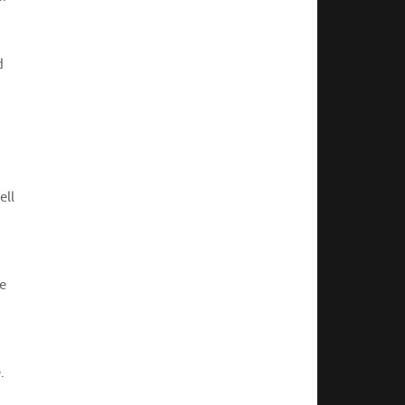
d
ell
e
.