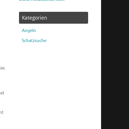
Kategorien
Angeln
Schatzsuche
as.
el
ht