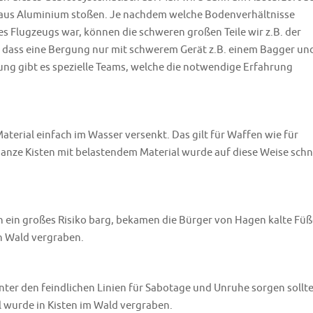
e aus Aluminium stoßen. Je nachdem welche Bodenverhältnisse
s Flugzeugs war, können die schweren großen Teile wir z.B. der
o dass eine Bergung nur mit schwerem Gerät z.B. einem Bagger un
ung gibt es spezielle Teams, welche die notwendige Erfahrung
terial einfach im Wasser versenkt. Das gilt für Waffen wie für
nze Kisten mit belastendem Material wurde auf diese Weise schn
n ein großes Risiko barg, bekamen die Bürger von Hagen kalte Füß
n Wald vergraben.
nter den feindlichen Linien für Sabotage und Unruhe sorgen sollte
 wurde in Kisten im Wald vergraben.