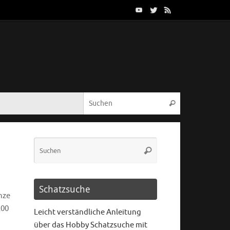
Schatzsuche
nze
200
Leicht verständliche Anleitung
über das Hobby Schatzsuche mit