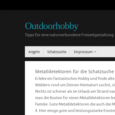
Outdoorhobby
Tipps für eine naturverbundene Freizeitgestaltung
Angeln
Schatzsuche
Impressum
Metalldetektoren für die Schatzsuche
Erlebe ein fantastisches Hobby und finde alt
Wäldern rund um Deinen Heimatort suchst, übe
Nichts ist schöner als im Urlaub am Strand n
man die Kosten für einen Metalldetektoren ber
Familie. Gute Metalldetektoren die auch die M
€. Hier einige gute und leistungsstarke Einst