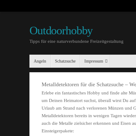
Outdoorhobby
Tipps für eine naturverbundene Freizeitgestaltung
Angeln
Schatzsuche
Impressum
Metalldetektoren für die Schatzsuche – We
Erlebe ein fantastisches Hobby und finde alte 
um Deinen Heimatort suchst, überall wirst Du auf 
Urlaub am Strand nach verlorenen Münzen und Go
Metalldetektoren bereits in wenigen Tagen wieder 
auch die Metalle zielsicher erkennen und Eisen au
Einsteigerpakete: