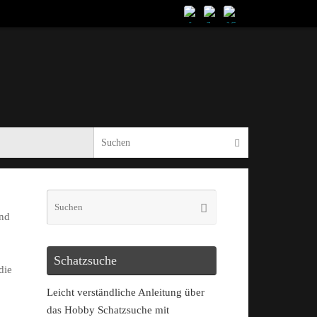
und
Schatzsuche
die
Leicht verständliche Anleitung über
das Hobby Schatzsuche mit