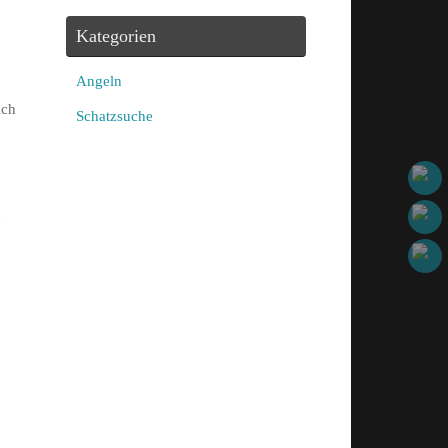
Kategorien
Angeln
ich
Schatzsuche
u