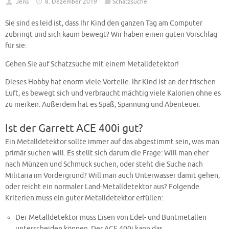
Jens
8. Dezember 2019
Schatzsuche
Sie sind es leid ist, dass Ihr Kind den ganzen Tag am Computer
zubringt und sich kaum bewegt? Wir haben einen guten Vorschlag
für sie:
Gehen Sie auf Schatzsuche mit einem Metalldetektor!
Dieses Hobby hat enorm viele Vorteile. Ihr Kind ist an der frischen
Luft, es bewegt sich und verbraucht mächtig viele Kalorien ohne es
zu merken. Außerdem hat es Spaß, Spannung und Abenteuer.
Ist der Garrett ACE 400i gut?
Ein Metalldetektor sollte immer auf das abgestimmt sein, was man
primär suchen will. Es stellt sich darum die Frage: Will man eher
nach Münzen und Schmuck suchen, oder steht die Suche nach
Militaria im Vordergrund? Will man auch Unterwasser damit gehen,
oder reicht ein normaler Land-Metalldetektor aus? Folgende
Kriterien muss ein guter Metalldetektor erfüllen:
Der Metalldetektor muss Eisen von Edel- und Buntmetallen
unterscheiden können. Der ACE 400i kann das.