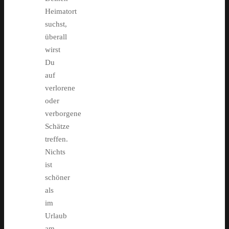
Heimatort
suchst,
überall
wirst
Du
auf
verlorene
oder
verborgene
Schätze
treffen.
Nichts
ist
schöner
als
im
Urlaub
am