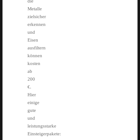
die
Metalle
zielsicher
erkennen
und
Eisen
ausfiltern
können
kosten
ab
200
€.
Hier
einige
gute
und
leistungsstarke
Einsteigerpakete: