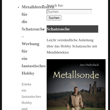
Search for:
Metalldetektoren
für
Suchen
die
Schatzsuche
Schatzsuche
–
Leicht verständliche Anleitung
Werbung
über das Hobby Schatzsuche mit
für
Metalldetektor.
ein
fantastisches
Hobby
Erlebe
ein
fantastisches
Hobby
und