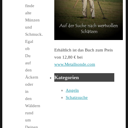
finde
alte
Münzen
und
Schmuck.
Egal
ob
Erhältlich ist das Buch zum Preis
Du
von 12,80 € bei
auf
www.Metallsonde.com
den
Kategorien
Äckern
oder
Angeln
in
Schatzsuche
den
Wäldern
rund
um
Deinen