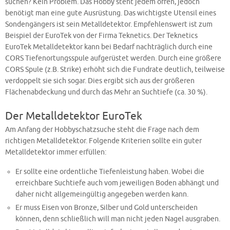
suchen? Kein Problem. Das Hobby steht jedem offen, jedoch
benötigt man eine gute Ausrüstung. Das wichtigste Utensil eines
Sondengängers ist sein Metalldetektor. Empfehlenswert ist zum
Beispiel der EuroTek von der Firma Teknetics. Der Teknetics
EuroTek Metalldetektor kann bei Bedarf nachträglich durch eine
CORS Tiefenortungsspule aufgerüstet werden. Durch eine größere
CORS Spule (z.B. Strike) erhöht sich die Fundrate deutlich, teilweise
verdoppelt sie sich sogar. Dies ergibt sich aus der größeren
Flächenabdeckung und durch das Mehr an Suchtiefe (ca. 30 %).
Der Metalldetektor EuroTek
Am Anfang der Hobbyschatzsuche steht die Frage nach dem
richtigen Metalldetektor. Folgende Kriterien sollte ein guter
Metalldetektor immer erfüllen:
Er sollte eine ordentliche Tiefenleistung haben. Wobei die
erreichbare Suchtiefe auch vom jeweiligen Boden abhängt und
daher nicht allgemeingültig angegeben werden kann.
Er muss Eisen von Bronze, Silber und Gold unterscheiden
können, denn schließlich will man nicht jeden Nagel ausgraben.