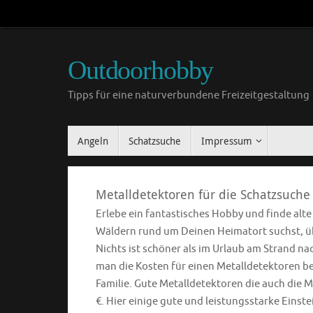
Outdoorhobby
Tipps für eine naturverbundene Freizeitgestaltung
Angeln
Schatzsuche
Impressum
Metalldetektoren für die Schatzsuche
Erlebe ein fantastisches Hobby und finde alt
Wäldern rund um Deinen Heimatort suchst, übe
Nichts ist schöner als im Urlaub am Strand n
man die Kosten für einen Metalldetektoren ber
Familie. Gute Metalldetektoren die auch die M
€. Hier einige gute und leistungsstarke Einst