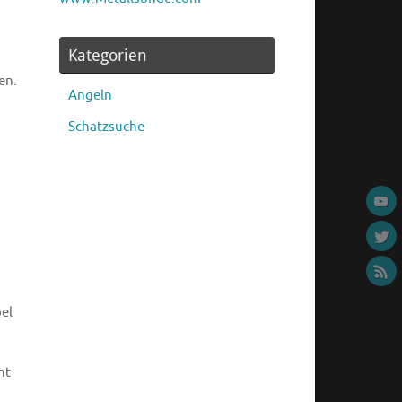
Kategorien
en.
Angeln
Schatzsuche
el
ht