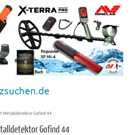
zsuchen.de
it Metalldetektor Gofind 44
etalldetektor Gofind 44