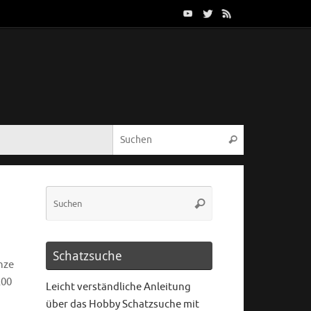
Schatzsuche
nze
200
Leicht verständliche Anleitung
über das Hobby Schatzsuche mit