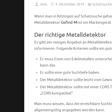
Jens
9. Dezember 2019
Schatzsuche
Wenn man in Kitzingen auf Schatzsuche gehen
Metalldetektor
Gofind 44
ist ein Markengerät
Der richtige Metalldetektor
Es gibt ein riesiges Angebot an Metalldetekto
informieren. Folgende Kriterien sollte ein gut
Er muss Eisen von Edelmetallen untersche
kann das.
Er sollte eine gute Suchtiefe haben.
Der Metalldetektor sollte leicht vom Gew
Der Metalldetektor sollte mit einer CORS 
„CORS kompatibel“.
Man muss wissen, dass die erreichbare Sucht
allgemeingültig angegeben werden kann.