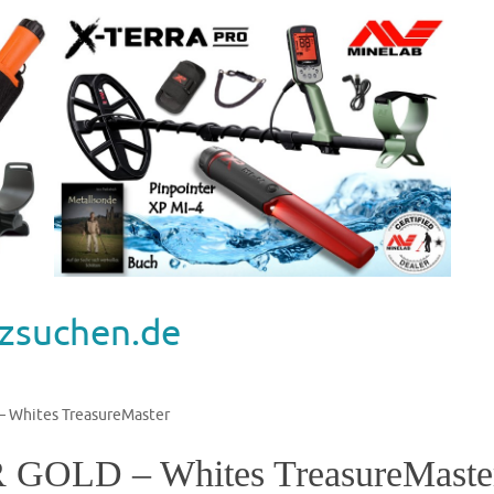
zsuchen.de
Whites TreasureMaster
LD – Whites TreasureMaste