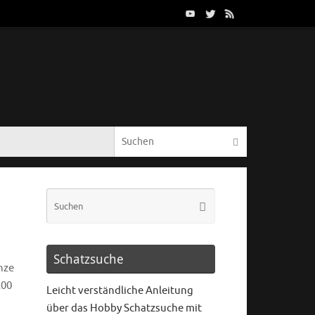
Schatzsuche
nze
200
Leicht verständliche Anleitung
über das Hobby Schatzsuche mit