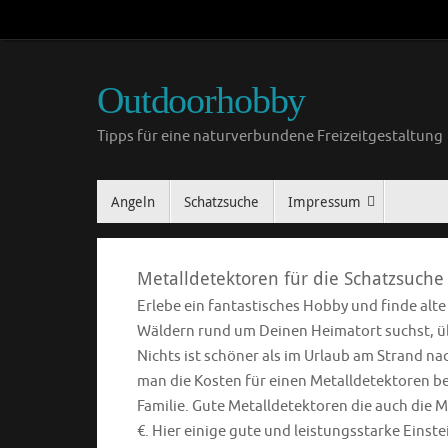
Outdoorhobby
Tipps für eine naturverbundene Freizeitgestaltung
Angeln
Schatzsuche
Impressum
Metalldetektoren für die Schatzsuche
Erlebe ein fantastisches Hobby und finde alt
Wäldern rund um Deinen Heimatort suchst, übe
Nichts ist schöner als im Urlaub am Strand n
man die Kosten für einen Metalldetektoren ber
Familie. Gute Metalldetektoren die auch die M
€. Hier einige gute und leistungsstarke Einst