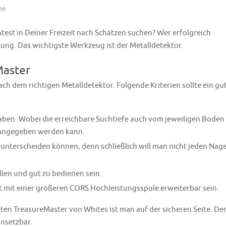
he
est in Deiner Freizeit nach Schätzen suchen? Wer erfolgreich
tung. Das wichtigste Werkzeug ist der Metalldetektor.
Master
ch dem richtigen Metalldetektor. Folgende Kriterien sollte ein gu
 haben. Wobei die erreichbare Suchtiefe auch vom jeweiligen Boden
 angegeben werden kann.
 unterscheiden können, denn schließlich will man nicht jeden Nage
llen und gut zu bedienen sein.
t mit einer größeren CORS Hochleistungsspule erweiterbar sein.
en TreasureMaster von Whites ist man auf der sicheren Seite. De
insetzbar.