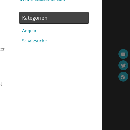
Kategorien
Angeln
Schatzsuche
ter
l
r