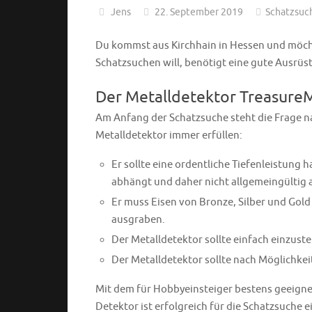
Jens
22. September 2019
Schatzsuc
Du kommst aus Kirchhain in Hessen und möcht
Schatzsuchen will, benötigt eine gute Ausrüs
Der Metalldetektor Treasure
Am Anfang der Schatzsuche steht die Frage na
Metalldetektor immer erfüllen:
Er sollte eine ordentliche Tiefenleistung
abhängt und daher nicht allgemeingültig
Er muss Eisen von Bronze, Silber und Gold
ausgraben.
Der Metalldetektor sollte einfach einzuste
Der Metalldetektor sollte nach Möglichkei
Mit dem für Hobbyeinsteiger bestens geeignet
Detektor ist erfolgreich für die Schatzsuche e