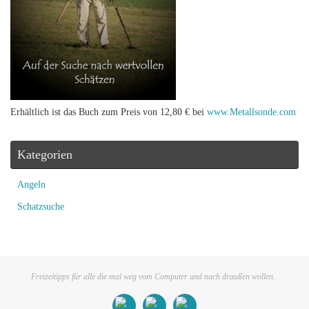
Erhältlich ist das Buch zum Preis von 12,80 € bei
www.Metallsonde.com
Kategorien
Angeln
Schatzsuche
Freizeitipps für alle die mal weg vom Computer und nach draußen wollen.