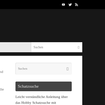
und
Schatzsuche
die
Leicht verständliche Anleitung über
das Hobby Schatzsuche mit