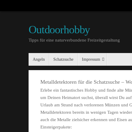
Outdoorhobby
Tipps für eine naturverbundene Freizeitgestaltung
Angeln
Schatzsuche
Impressum
Metalldetektoren für die Schatzsuche – We
Erlebe ein fantastisches Hobby und finde alte 
um Deinen Heimatort suchst, überall wirst Du auf 
Urlaub am Strand nach verlorenen Münzen und Go
Metalldetektoren bereits in wenigen Tagen wieder 
auch die Metalle zielsicher erkennen und Eisen au
Einsteigerpakete: