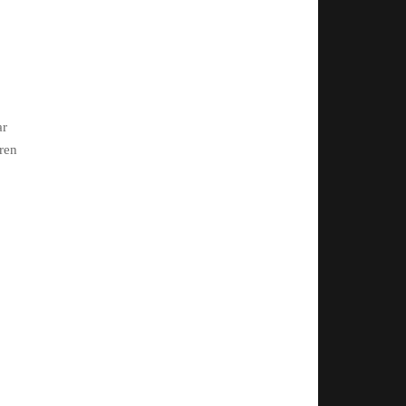
ar
ren