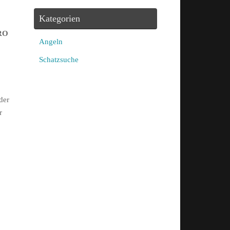
Kategorien
PRO
Angeln
Schatzsuche
der
r