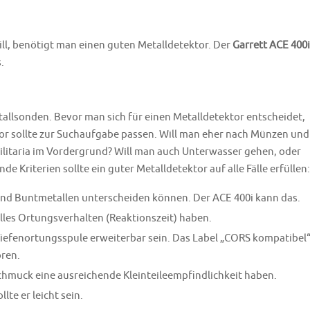
l, benötigt man einen guten Metalldetektor. Der
Garrett ACE 400i
.
allsonden. Bevor man sich für einen Metalldetektor entscheidet,
tor sollte zur Suchaufgabe passen. Will man eher nach Münzen und
ilitaria im Vordergrund? Will man auch Unterwasser gehen, oder
e Kriterien sollte ein guter Metalldetektor auf alle Fälle erfüllen:
und Buntmetallen unterscheiden können. Der ACE 400i kann das.
elles Ortungsverhalten (Reaktionszeit) haben.
Tiefenortungsspule erweiterbar sein. Das Label „CORS kompatibel
ren.
chmuck eine ausreichende Kleinteileempfindlichkeit haben.
te er leicht sein.