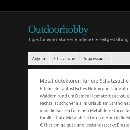
Outdoorhobby
Tipps für eine naturverbundene Freizeitgestaltung
Angeln
Schatzsuche
Impressum
Metalldetektoren für die Schatzsuche
Erlebe ein fantastisches Hobby und finde alt
Wäldern rund um Deinen Heimatort suchst, übe
Nichts ist schöner als im Urlaub am Strand n
man die Kosten für einen Metalldetektoren ber
Familie. Gute Metalldetektoren die auch die M
€. Hier einige gute und leistungsstarke Einst