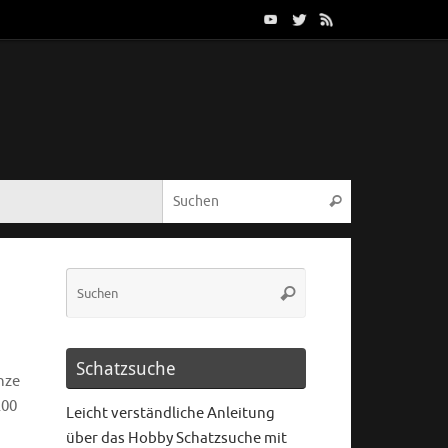
Schatzsuche
nze
200
Leicht verständliche Anleitung
über das Hobby Schatzsuche mit