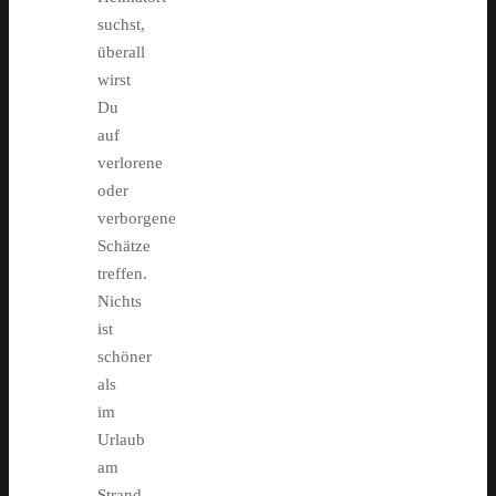
suchst,
überall
wirst
Du
auf
verlorene
oder
verborgene
Schätze
treffen.
Nichts
ist
schöner
als
im
Urlaub
am
Strand