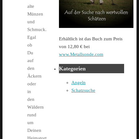
alte
Münzen
und
Schmuck.
Egal
Erhältlich ist das Buch zum Preis
ob
von 12,80 € bei
Du
www.Metallsonde.com
auf
Kategorien
den
Äckern
Angeln
oder
Schatzsuche
in
den
Wäldern
rund
um
Deinen
Heimatort