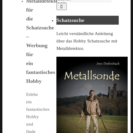
Metalldetektoren
Suchen
for:
für
die
Schatzsuche
Schatzsuche
Leicht verständliche Anleitung
–
über das Hobby Schatzsuche mit
Werbung
Metalldetektor.
für
ein
fantastisches
Hobby
Erlebe
ein
fantastisches
Hobby
und
finde