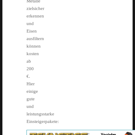
Metalle
zielsicher
erkennen
und
Eisen
ausfiltern
können
kosten
ab
200
€.
Hier
einige
gute
und
leistungsstarke
Einsteigerpakete: