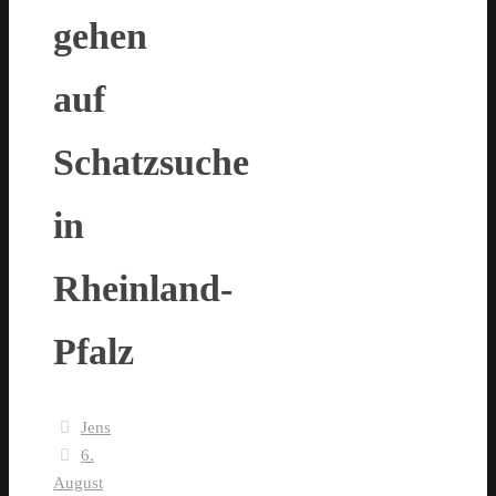
gehen
auf
Schatzsuche
in
Rheinland-
Pfalz
Jens
6.
August