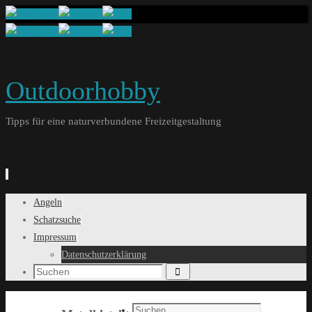
Outdoorhobby
Tipps für eine naturverbundene Freizeitgestaltung
Springe
Angeln
zum
Schatzsuche
Inhalt
Impressum
Datenschutzerklärung
Suchen
Search
for:
Search