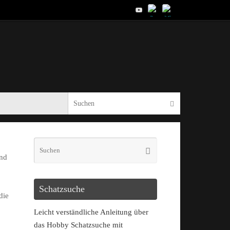
und
Schatzsuche
die
Leicht verständliche Anleitung über
das Hobby Schatzsuche mit