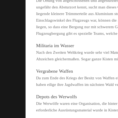
Die Ortung von abgeschossenen und abgestürzten F
ungefähr den Absturzort kennt, sucht man dieses 
liegende kleinere Trümmerteile aus Aluminium s
Einschlagswinkel des Flugzeugs war, können die 
liegen, so dass eine Bergung nur mit schwerem G
Flugzeugbergung gibt es spezielle Teams, welch
Militaria im Wasser
Nach den Zweiten Weltkrieg wurde sehr viel Mater
Abzeichen gleichermaßen. Sogar ganze Kisten mit 
Vergrabene Waffen
Da zum Ende des Kriegs der Besitz von Waffen ei
haben eilige ihre Jagdwaffen im nächsten Wald v
Depots des Werwolfs
Die Werwölfe waren eine Organisation, die hinter
erforderliche Ausrüstungsmaterial wurde in Kist