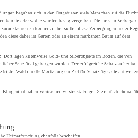
lungen begaben sich in den Ostgebieten viele Menschen auf die Flucht
n konnte oder wollte wurden hastig vergraben. Die meisten Verberger
 zurückkehren zu können, daher sollten diese Verbergungen in der Reg
urden diese daher im Garten oder an einem markanten Baum auf dem
tz. Dort lagen kistenweise Gold- und Silberobjekte im Boden, die von
icher Seite final geborgen wurden. Der erfolgreiche Schatzsucher hat
 ist der Wald um die Moritzburg ein Ziel für Schatzjäger, die auf weiter
 Klingenthal haben Wertsachen versteckt. Fragen Sie einfach einmal äl
chung
iche Heimatforschung ebenfalls beschaffen: