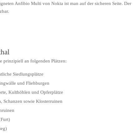
gneten Anfibio Multi von Nokta ist man auf der sicheren Seite. Der
zbar.
thal
prinzipiell an folgenden Plätzen:
tliche Siedlungsplätze
ingwälle und Fliehburgen
orte, Kulthöhlen und Opferplätze
en, Schanzen sowie Klosterruinen
nruinen
Furt)
ieg)