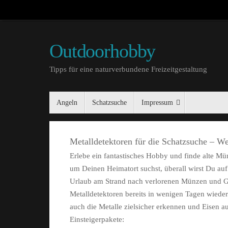
Outdoorhobby
Tipps für eine naturverbundene Freizeitgestaltung
Angeln
Schatzsuche
Impressum
Metalldetektoren für die Schatzsuche – We
Erlebe ein fantastisches Hobby und finde alte 
um Deinen Heimatort suchst, überall wirst Du auf 
Urlaub am Strand nach verlorenen Münzen und Go
Metalldetektoren bereits in wenigen Tagen wieder 
auch die Metalle zielsicher erkennen und Eisen au
Einsteigerpakete: