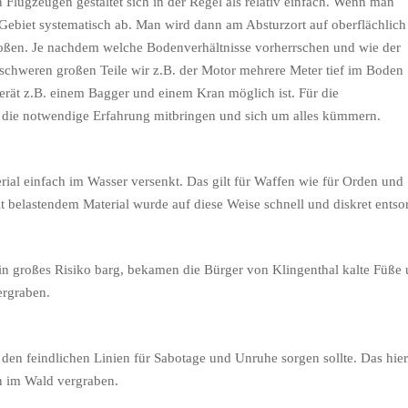
lugzeugen gestaltet sich in der Regel als relativ einfach. Wenn man
Gebiet systematisch ab. Man wird dann am Absturzort auf oberflächlich
toßen. Je nachdem welche Bodenverhältnisse vorherrschen und wie der
schweren großen Teile wir z.B. der Motor mehrere Meter tief im Boden
erät z.B. einem Bagger und einem Kran möglich ist. Für die
e die notwendige Erfahrung mitbringen und sich um alles kümmern.
ial einfach im Wasser versenkt. Das gilt für Waffen wie für Orden und
belastendem Material wurde auf diese Weise schnell und diskret entsor
n großes Risiko barg, bekamen die Bürger von Klingenthal kalte Füße
ergraben.
 den feindlichen Linien für Sabotage und Unruhe sorgen sollte. Das hie
en im Wald vergraben.