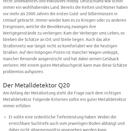
recht unbekanntes und exklusives Hobby. Deutschland war schon
immer ein wohlhabendes Land. Bereits die Kelten und Römer haben
vor mehr als 2000 Jahren die ersten Gold- und Silbermünzen in
Umlauf gebracht. Immer wieder kam es zu Kriegen oder zu anderen
Ereignissen, welche die Bevölkerung zwangen ihre
Wertgegenstände zu verbergen. Kam der Verberger ums Leben, so
blieben die Schätze an Ort und Stelle liegen. Auch das alte
Straßennetz war längst nicht so komfortabel wie die heutigen
Straßen. Auf den holprigen Pisten ist mancher Wagen umkippt,
mancher Reisende ausgerutscht und hat dabei seinen Geldsack
verloren. Mit einem guten Metallsuchgerät kann man diese Schätze
problemlos aufspüren.
Der Metalldetektor Q20
Am Anfang der Metallortung steht die Frage nach dem richtigen
Metalldetektor. Folgende Kriterien sollte ein guter Metalldetektor
immer erfüllen:
Er sollte eine ordentliche Tiefenleistung haben. Wobei die
erreichbare Suchtiefe auch vom jeweiligen Boden abhängt und
daher nicht allgemeingültig angegeben werden kann.