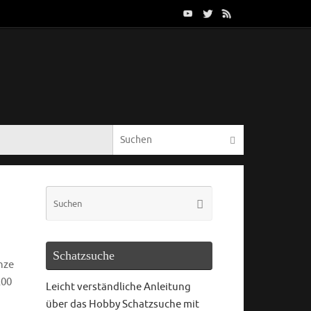
Schatzsuche
nze
200
Leicht verständliche Anleitung
über das Hobby Schatzsuche mit