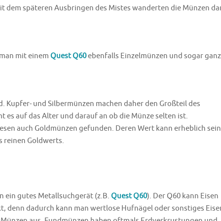
Mit dem späteren Ausbringen des Mistes wanderten die Münzen d
 man mit einem
Quest Q60
ebenfalls Einzelmünzen und sogar gan
ld. Kupfer- und Silbermünzen machen daher den Großteil des
s auf das Alter und darauf an ob die Münze selten ist.
iesen auch Goldmünzen gefunden. Deren Wert kann erheblich sein
es reinen Goldwerts.
 ein gutes Metallsuchgerät (z.B.
Quest Q60
). Der Q60 kann Eisen
ekt, denn dadurch kann man wertlose Hufnägel oder sonstiges Eise
die Münzen aus. Fundmünzen haben oftmals Erdverkrustungen und