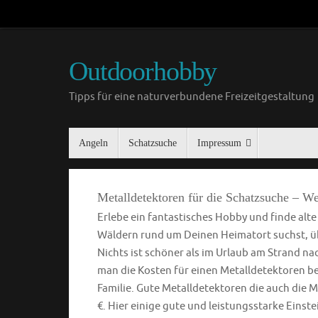
Outdoorhobby
Tipps für eine naturverbundene Freizeitgestaltung
Angeln
Schatzsuche
Impressum
Metalldetektoren für die Schatzsuche – We
Erlebe ein fantastisches Hobby und finde alt
Wäldern rund um Deinen Heimatort suchst, übe
Nichts ist schöner als im Urlaub am Strand n
man die Kosten für einen Metalldetektoren ber
Familie. Gute Metalldetektoren die auch die M
€. Hier einige gute und leistungsstarke Einst