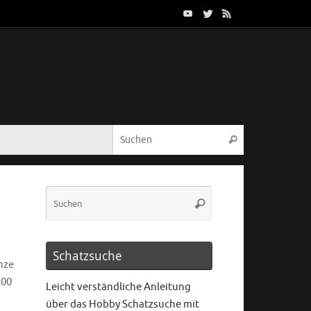
Schatzsuche
nze
200
Leicht verständliche Anleitung
über das Hobby Schatzsuche mit