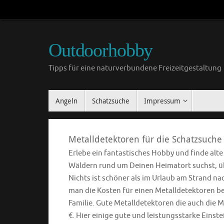
Outdoorhobby
Tipps für eine naturverbundene Freizeitgestaltung
Angeln
Schatzsuche
Impressum
Metalldetektoren für die Schatzsuche
Erlebe ein fantastisches Hobby und finde alt
Wäldern rund um Deinen Heimatort suchst, übe
Nichts ist schöner als im Urlaub am Strand n
man die Kosten für einen Metalldetektoren ber
Familie. Gute Metalldetektoren die auch die M
€. Hier einige gute und leistungsstarke Einst