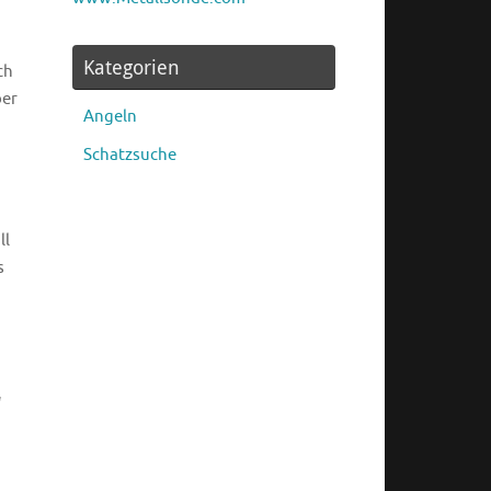
Kategorien
ch
ber
Angeln
Schatzsuche
ll
s
“