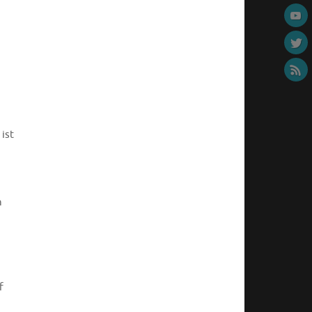
ist
n
f