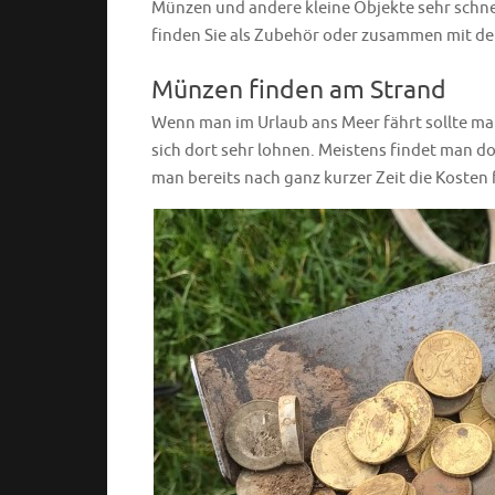
Münzen und andere kleine Objekte sehr schnel
finden Sie als Zubehör oder zusammen mit 
Münzen finden am Strand
Wenn man im Urlaub ans Meer fährt sollte m
sich dort sehr lohnen. Meistens findet man d
man bereits nach ganz kurzer Zeit die Kosten 