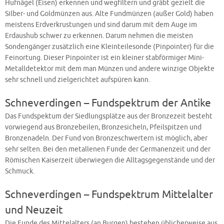
Hufnägel (Eisen) erkennen und wegfiltern und gräbt gezielt die
Silber- und Goldmünzen aus. Alte Fundmünzen (außer Gold) haben
meistens Erdverkrustungen und sind darum mit dem Auge im
Erdaushub schwer zu erkennen. Darum nehmen die meisten
Sondengänger zusätzlich eine Kleinteilesonde (Pinpointer) für die
Feinortung. Dieser Pinpointer ist ein kleiner stabförmiger Mini-
Metalldetektor mit dem man Münzen und andere winzige Objekte
sehr schnell und zielgerichtet aufspüren kann.
Schneverdingen – Fundspektrum der Antike
Das Fundspektum der Siedlungsplätze aus der Bronzezeit besteht
vorwiegend aus Bronzebeilen, Bronzesicheln, Pfeilspitzen und
Bronzenadeln. Der Fund von Bronzeschwertern ist möglich, aber
sehr selten. Bei den metallenen Funde der Germanenzeit und der
Römischen Kaiserzeit überwiegen die Alltagsgegenstände und der
Schmuck.
Schneverdingen – Fundspektrum Mittelalter
und Neuzeit
Die Funde des Mittelalters (an Burgen) bestehen üblicherweise aus