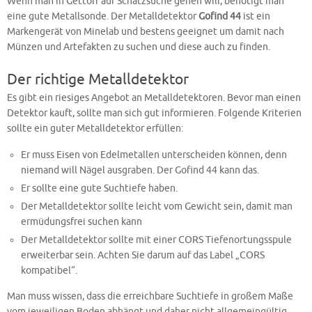
Wenn man in Gettorf auf Schatzsuche gehen will, benötigt man
eine gute Metallsonde. Der Metalldetektor
Gofind 44
ist ein
Markengerät von Minelab und bestens geeignet um damit nach
Münzen und Artefakten zu suchen und diese auch zu finden.
Der richtige Metalldetektor
Es gibt ein riesiges Angebot an Metalldetektoren. Bevor man einen
Detektor kauft, sollte man sich gut informieren. Folgende Kriterien
sollte ein guter Metalldetektor erfüllen:
Er muss Eisen von Edelmetallen unterscheiden können, denn
niemand will Nägel ausgraben. Der Gofind 44 kann das.
Er sollte eine gute Suchtiefe haben.
Der Metalldetektor sollte leicht vom Gewicht sein, damit man
ermüdungsfrei suchen kann
Der Metalldetektor sollte mit einer CORS Tiefenortungsspule
erweiterbar sein. Achten Sie darum auf das Label „CORS
kompatibel“.
Man muss wissen, dass die erreichbare Suchtiefe in großem Maße
vom jeweiligen Boden abhängt und daher nicht allgemeingültig