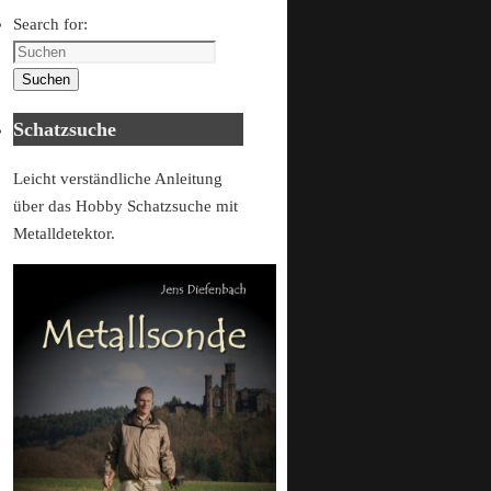
Search for:
Suchen
Schatzsuche
Leicht verständliche Anleitung
über das Hobby Schatzsuche mit
Metalldetektor.