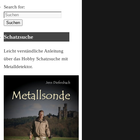
Search for:
Suchen
Schatzsuche
Leicht verständliche Anleitung
über das Hobby Schatzsuche mit
Metalldetektor.