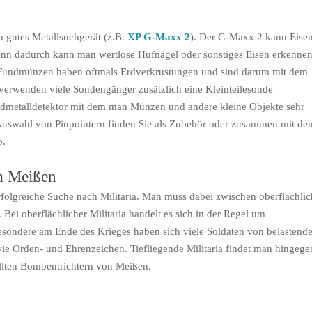
n gutes Metallsuchgerät (z.B.
XP G-Maxx 2
). Der G-Maxx 2 kann Eise
 denn dadurch kann man wertlose Hufnägel oder sonstiges Eisen erkenne
s. Fundmünzen haben oftmals Erdverkrustungen und sind darum mit dem
rwenden viele Sondengänger zusätzlich eine Kleinteilesonde
Handmetalldetektor mit dem man Münzen und andere kleine Objekte sehr
e Auswahl von Pinpointern finden Sie als Zubehör oder zusammen mit de
p.
um Meißen
erfolgreiche Suche nach Militaria. Man muss dabei zwischen oberflächlic
. Bei oberflächlicher Militaria handelt es sich in der Regel um
sondere am Ende des Krieges haben sich viele Soldaten von belastend
ie Orden- und Ehrenzeichen. Tiefliegende Militaria findet man hingege
llten Bombentrichtern von Meißen.