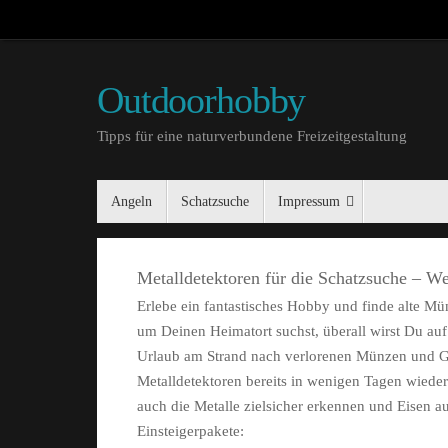
Outdoorhobby
Tipps für eine naturverbundene Freizeitgestaltung
Angeln
Schatzsuche
Impressum
Metalldetektoren für die Schatzsuche – We
Erlebe ein fantastisches Hobby und finde alte 
um Deinen Heimatort suchst, überall wirst Du auf 
Urlaub am Strand nach verlorenen Münzen und Go
Metalldetektoren bereits in wenigen Tagen wieder 
auch die Metalle zielsicher erkennen und Eisen au
Einsteigerpakete: