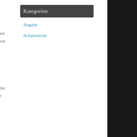
Kategorien
Angeln
und
Schatzsuche
hon
der
r