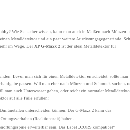
Hobby? Wie Sie sicher wissen, kann man auch in Meißen nach Münzen 
 einen Metalldetektor und ein paar weitere Ausrüstungsgegenstände. Sc
s mehr im Wege. Der
XP G-Maxx 2
ist der ideal Metalldetektor für
nden. Bevor man sich für einen Metalldetektor entscheidet, sollte man
 Suchaufgabe passen. Will man eher nach Münzen und Schmuck suchen, o
ill man auch Unterwasser gehen, oder reicht ein normaler Metalldetekto
ktor auf alle Fälle erfüllen:
 Buntmetallen unterscheiden können. Der G-Maxx 2 kann das.
s Ortungsverhalten (Reaktionszeit) haben.
fenortungsspule erweiterbar sein. Das Label „CORS kompatibel“